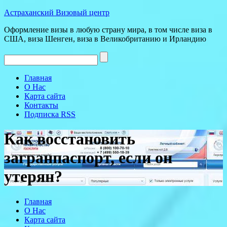
Астраханский
Визовый
центр
Оформление визы в любую страну мира, в том числе виза в
США, виза Шенген, виза в Великобританию и Ирландию
Главная
О Нас
Карта сайта
Контакты
Подписка RSS
Как восстановить
загранпаспорт, если он
утерян?
Главная
О Нас
Карта сайта