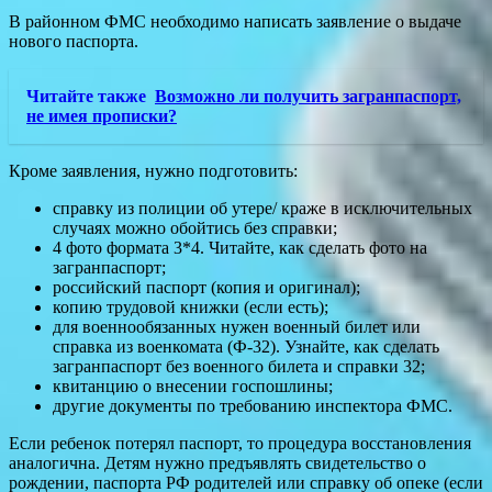
В районном ФМС необходимо написать заявление о выдаче
нового паспорта.
Читайте также
Возможно ли получить загранпаспорт,
не имея прописки?
Кроме заявления, нужно подготовить:
справку из полиции об утере/ краже в исключительных
случаях можно обойтись без справки;
4 фото формата 3*4. Читайте, как сделать фото на
загранпаспорт;
российский паспорт (копия и оригинал);
копию трудовой книжки (если есть);
для военнообязанных нужен военный билет или
справка из военкомата (Ф-32). Узнайте, как сделать
загранпаспорт без военного билета и справки 32;
квитанцию о внесении госпошлины;
другие документы по требованию инспектора ФМС.
Если ребенок потерял паспорт, то процедура восстановления
аналогична. Детям нужно предъявлять свидетельство о
рождении, паспорта РФ родителей или справку об опеке (если