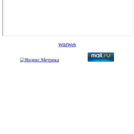
WildWeb
Copyright © 2026. Астраханский Визовый центр. Все права
защищены.
Запрещено использование материалов сайта без согласия его
авторов и обратной ссылки.